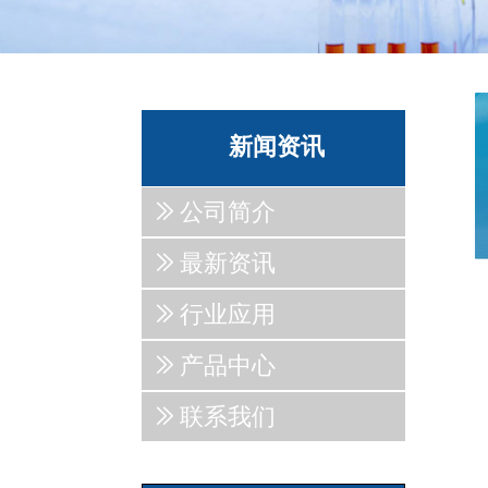
新闻资讯
公司简介
ꅀ
最新资讯
ꅀ
行业应用
ꅀ
产品中心
ꅀ
联系我们
ꅀ