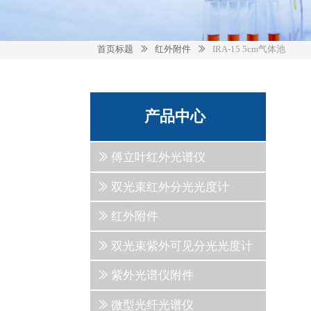
首页标题
红外附件
IRA-15 5cm气体池
ꅀ
ꅀ
产品中心
ꅀ
傅立叶红外光谱仪
ꅀ
双光束红外分光光度计
ꅀ
红外附件
ꅀ
双光束紫外可见分光光度计
ꅀ
紫外光谱仪附件
ꅀ
微型光纤光谱仪