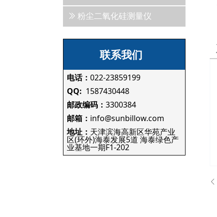
ꅀ
粉尘二氧化硅测量仪
联系我们
电话：
022-23859199
QQ:
1587430448
邮政编码：
3300384
邮箱：
info@sunbillow.com
地址：
天津滨海高新区华苑产业
区(环外)海泰发展5道 海泰绿色产
业基地一期F1-202
ꄴ