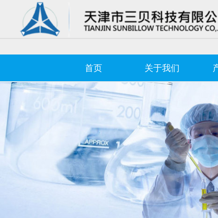
首页
关于我们
Control Render Error!ControlType:productSlideBind,StyleName:Style1,Co
首页
关于我们