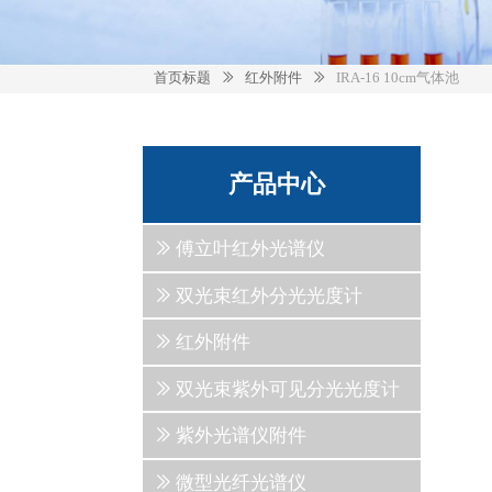
首页标题
红外附件
IRA-16 10cm气体池
ꅀ
ꅀ
产品中心
ꅀ
傅立叶红外光谱仪
ꅀ
双光束红外分光光度计
ꅀ
红外附件
ꅀ
双光束紫外可见分光光度计
ꅀ
紫外光谱仪附件
ꅀ
微型光纤光谱仪