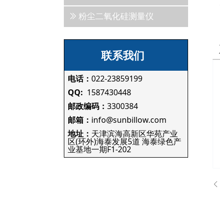
ꅀ
粉尘二氧化硅测量仪
联系我们
电话：
022-23859199
QQ:
1587430448
邮政编码：
3300384
邮箱：
info@sunbillow.com
地址：
天津滨海高新区华苑产业
区(环外)海泰发展5道 海泰绿色产
业基地一期F1-202
ꄴ