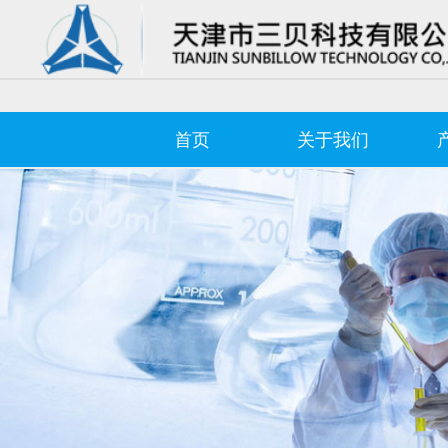
首页
关于我们
Control Render Error!ControlType:productSlideBind,StyleName:Style1,Co
首页
关于我们