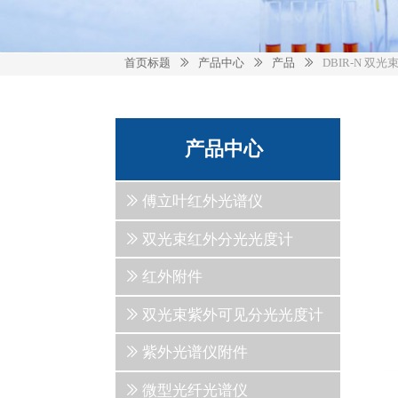
首页标题
产品中心
产品
DBIR-N 双
ꅀ
ꅀ
ꅀ
产品中心
ꅀ
傅立叶红外光谱仪
ꅀ
双光束红外分光光度计
ꅀ
红外附件
ꅀ
双光束紫外可见分光光度计
ꅀ
紫外光谱仪附件
ꅀ
微型光纤光谱仪