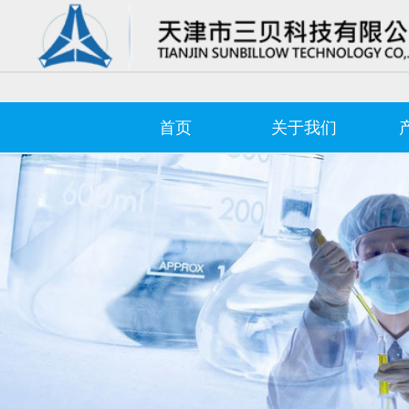
首页
关于我们
Control Render Error!ControlType:productSlideBind,StyleName:Style1,Co
首页
关于我们